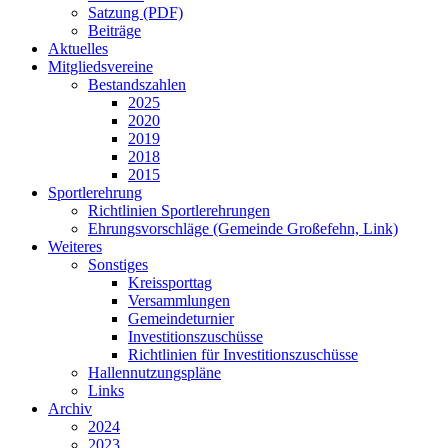
Satzung (PDF)
Beiträge
Aktuelles
Mitgliedsvereine
Bestandszahlen
2025
2020
2019
2018
2015
Sportlerehrung
Richtlinien Sportlerehrungen
Ehrungsvorschläge (Gemeinde Großefehn, Link)
Weiteres
Sonstiges
Kreissporttag
Versammlungen
Gemeindeturnier
Investitionszuschüsse
Richtlinien für Investitionszuschüsse
Hallennutzungspläne
Links
Archiv
2024
2023