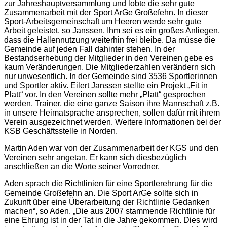
zur Jahreshauptversammlung und lobte die sehr gute
Zusammenarbeit mit der Sport ArGe Großefehn. In dieser
Sport-Arbeitsgemeinschaft um Heeren werde sehr gute
Arbeit geleistet, so Janssen. Ihm sei es ein großes Anliegen,
dass die Hallennutzung weiterhin frei bleibe. Da müsse die
Gemeinde auf jeden Fall dahinter stehen. In der
Bestandserhebung der Mitglieder in den Vereinen gebe es
kaum Veränderungen. Die Mitgliederzahlen verändern sich
nur unwesentlich. In der Gemeinde sind 3536 Sportlerinnen
und Sportler aktiv. Eilert Janssen stellte ein Projekt „Fit in
Platt“ vor. In den Vereinen sollte mehr „Platt“ gesprochen
werden. Trainer, die eine ganze Saison ihre Mannschaft z.B.
in unsere Heimatsprache ansprechen, sollen dafür mit ihrem
Verein ausgezeichnet werden. Weitere Informationen bei der
KSB Geschäftsstelle in Norden.
Martin Aden war von der Zusammenarbeit der KGS und den
Vereinen sehr angetan. Er kann sich diesbezüglich
anschließen an die Worte seiner Vorredner.
Aden sprach die Richtlinien für eine Sportlerehrung für die
Gemeinde Großefehn an. Die Sport ArGe sollte sich in
Zukunft über eine Überarbeitung der Richtlinie Gedanken
machen“, so Aden. „Die aus 2007 stammende Richtlinie für
eine Ehrung ist in der Tat in die Jahre gekommen. Dies wird