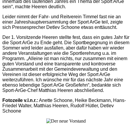
innerhalb des laufenden Jahres ein Thema der Sport ArGe
sein“, machte Heeren deutlich.
Leider nimmt der Fahr- und Reitverein Timmel fast nie an
einer Jahreshauptversammlung der Sport ArGe teil, zeigte
sich Pressesprecher Detlev Schoone etwas enttäuscht.
Der 1. Vorsitzende Heeren stellte fest, dass ein gutes Jahr für
die Sport ArGe zu Ende geht. Die Sportbegegnung in diesem
Sommer wird leider ausfallen, aber dafür haben wir wieder
andere Veranstaltungen wie die Sportlerehrung u.a. im
Programm. „Alleine ist man nichts, nur zusammen mit einem
guten Vorstand und eine transparente und kontroverse
Zusammenarbeit mit der Gemeindeverwaltung und den
Vereinen ist dieser erfolgreiche Weg der Sport ArGe
weiterzuführen. Ich wünsche mir für das nächste Jahr eine
ebenso lebendige Sport ArGe Großefehn“, bedankte sich
Sport-ArGe-Chef Matthias Heeren abschließend.
Fotozeile v.l.n.r.:
Anette Schoone, Heike Beckmann, Hans-
Friedel Walter, Matthias Heeren, Rudolf Hütler, Detlev
Schoone