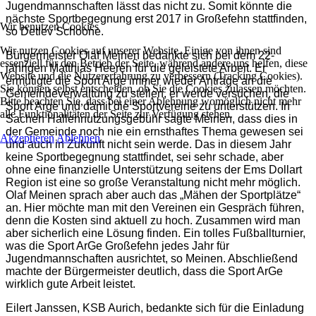
Jugendmannschaften lässt das nicht zu. Somit könnte die
nächste Sportbegegnung erst 2017 in Großefehn stattfinden,
Wir benutzen Cookies
so Detlev Schoone.
Wir nutzen Cookies auf unserer Website. Einige von ihnen sind
Bürgermeister Olaf Meinen bedankte sich bei dem 22-
essenziell für den Betrieb der Seite, während andere uns helfen, diese
jährigen Matthias Heeren für die geleistete Arbeit. Er
Website und die Nutzererfahrung zu verbessern (Tracking Cookies).
ermutigte die Sport Arge immer wieder Anträge an die
Sie können selbst entscheiden, ob Sie die Cookies zulassen möchten.
Gemeindeverwaltung zu stellen, er werde versuchen, die
Bitte beachten Sie, dass bei einer Ablehnung womöglich nicht mehr
Sport Arge und damit die Sportvereine zu unterstützen. In
alle Funktionalitäten der Seite zur Verfügung stehen.
Sachen Hallennutzungsgebühr sagte Meinen, dass dies in
der Gemeinde noch nie ein ernsthaftes Thema gewesen sei
Akzeptieren
Ablehnen
und auch in Zukunft nicht sein werde. Das in diesem Jahr
keine Sportbegegnung stattfindet, sei sehr schade, aber
ohne eine finanzielle Unterstützung seitens der Ems Dollart
Region ist eine so große Veranstaltung nicht mehr möglich.
Olaf Meinen sprach aber auch das „Mähen der Sportplätze“
an. Hier möchte man mit den Vereinen ein Gespräch führen,
denn die Kosten sind aktuell zu hoch. Zusammen wird man
aber sicherlich eine Lösung finden. Ein tolles Fußballturnier,
was die Sport ArGe Großefehn jedes Jahr für
Jugendmannschaften ausrichtet, so Meinen. Abschließend
machte der Bürgermeister deutlich, dass die Sport ArGe
wirklich gute Arbeit leistet.
Eilert Janssen, KSB Aurich, bedankte sich für die Einladung