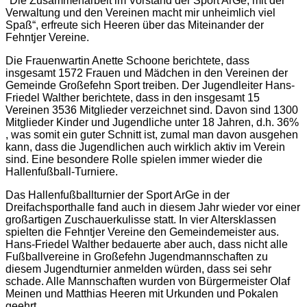
"Die Zusammenarbeit im Vorstand der Sport ArGe, mit der
Verwaltung und den Vereinen macht mir unheimlich viel
Spaß“, erfreute sich Heeren über das Miteinander der
Fehntjer Vereine.
Die Frauenwartin Anette Schoone berichtete, dass
insgesamt 1572 Frauen und Mädchen in den Vereinen der
Gemeinde Großefehn Sport treiben. Der Jugendleiter Hans-
Friedel Walther berichtete, dass in den insgesamt 15
Vereinen 3536 Mitglieder verzeichnet sind. Davon sind 1300
Mitglieder Kinder und Jugendliche unter 18 Jahren, d.h. 36%
, was somit ein guter Schnitt ist, zumal man davon ausgehen
kann, dass die Jugendlichen auch wirklich aktiv im Verein
sind. Eine besondere Rolle spielen immer wieder die
Hallenfußball-Turniere.
Das Hallenfußballturnier der Sport ArGe in der
Dreifachsporthalle fand auch in diesem Jahr wieder vor einer
großartigen Zuschauerkulisse statt. In vier Altersklassen
spielten die Fehntjer Vereine den Gemeindemeister aus.
Hans-Friedel Walther bedauerte aber auch, dass nicht alle
Fußballvereine in Großefehn Jugendmannschaften zu
diesem Jugendturnier anmelden würden, dass sei sehr
schade. Alle Mannschaften wurden von Bürgermeister Olaf
Meinen und Matthias Heeren mit Urkunden und Pokalen
geehrt.