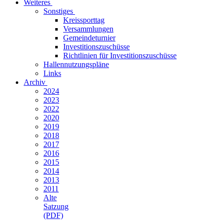
Weiteres
Sonstiges
Kreissporttag
Versammlungen
Gemeindeturnier
Investitionszuschüsse
Richtlinien für Investitionszuschüsse
Hallennutzungspläne
Links
Archiv
2024
2023
2022
2020
2019
2018
2017
2016
2015
2014
2013
2011
Alte
Satzung
(PDF)