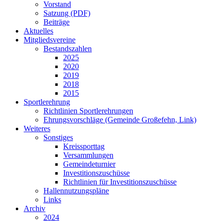
Vorstand
Satzung (PDF)
Beiträge
Aktuelles
Mitgliedsvereine
Bestandszahlen
2025
2020
2019
2018
2015
Sportlerehrung
Richtlinien Sportlerehrungen
Ehrungsvorschläge (Gemeinde Großefehn, Link)
Weiteres
Sonstiges
Kreissporttag
Versammlungen
Gemeindeturnier
Investitionszuschüsse
Richtlinien für Investitionszuschüsse
Hallennutzungspläne
Links
Archiv
2024